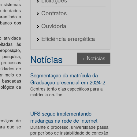
 sistemas
o de dados
Contratos
arantindo a
 banco dos
Ouvidoria
Eficiência energética
 atividade
oltadas às
roposição,
Notícias
pesquisa,
+ Notícias
 processos
unidades de
or meio do
Segmentação da matrícula da
s baseadas
Graduação presencial em 2024-2
nológica da
Centros terão dias específicos para a
matrícula on-line
UFS segue implementando
mudanças na rede de internet
erviços de
ara que se
Durante o processo, universidade passa
por período de instabilidade de conexão