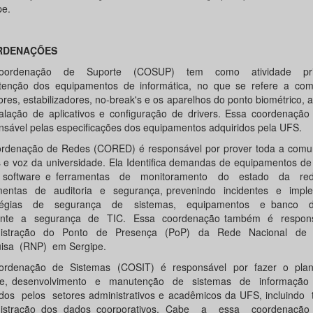
pe.
RDENAÇÕES
ordenação de Suporte (COSUP) tem como atividade pri
enção dos equipamentos de informática, no que se refere a com
ores, estabilizadores, no-break's e os aparelhos do ponto biométrico,
talação de aplicativos e configuração de drivers. Essa coordenaçã
nsável pelas especificações dos equipamentos adquiridos pela UFS.
rdenação de Redes (CORED) é responsável por prover toda a comu
 e voz da universidade. Ela Identifica demandas de equipamentos de
 software e ferramentas de monitoramento do estado da rede
mentas de auditoria e segurança, prevenindo incidentes e imp
atégias de segurança de sistemas, equipamentos e banco
rente a segurança de TIC. Essa coordenação também é respons
nistração do Ponto de Presença (PoP) da Rede Nacional de
isa (RNP) em Sergipe.
rdenação de Sistemas (COSIT) é responsável por fazer o pla
ise, desenvolvimento e manutenção de sistemas de informaçã
zados pelos setores administrativos e acadêmicos da UFS, incluind
nistração dos dados coorporativos. Cabe a essa coordenação 