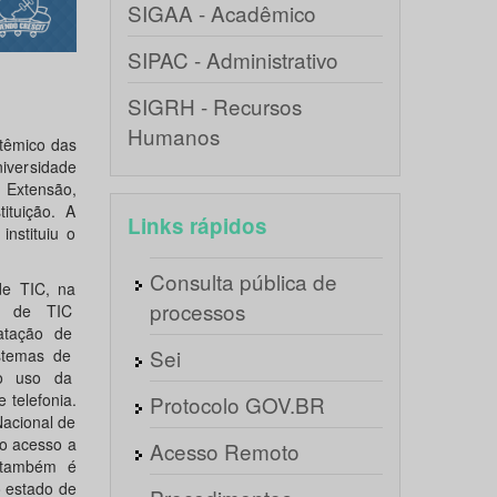
SIGAA - Acadêmico
SIPAC - Administrativo
SIGRH - Recursos
Humanos
stêmico das
iversidade
 Extensão,
ituição. A
Links rápidos
nstituiu o
Consulta pública de
de TIC, na
processos
es de TIC
ratação de
Sei
istemas de
ao uso da
telefonia.
Protocolo GOV.BR
Nacional de
 o acesso a
Acesso Remoto
I também é
 estado de