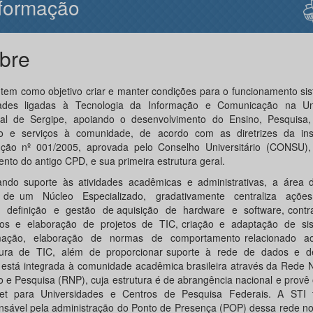
formação
bre
 tem como objetivo criar e manter condições para o funcionamento si
dades ligadas à Tecnologia da Informação e Comunicação na Un
al de Sergipe, apoiando o desenvolvimento do Ensino, Pesquisa,
o e serviços à comunidade, de acordo com as diretrizes da inst
ução nº 001/2005, aprovada pelo Conselho Universitário (CONSU), i
ento do antigo CPD, e sua primeira estrutura geral.
ando suporte às atividades acadêmicas e administrativas, a área 
a de um Núcleo Especializado, gradativamente centraliza açõ
 definição e gestão de aquisição de hardware e software, cont
ços e elaboração de projetos de TIC, criação e adaptação de s
rmação, elaboração de normas de comportamento relacionado 
tura de TIC, além de proporcionar suporte à rede de dados e de 
 está integrada à comunidade acadêmica brasileira através da Rede 
o e Pesquisa (RNP), cuja estrutura é de abrangência nacional e provê
net para Universidades e Centros de Pesquisa Federais. A ST
nsável pela administração do Ponto de Presença (POP) dessa rede no