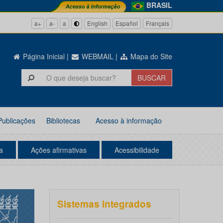
BRASIL
a+
a-
a
English
Español
Français
Página Inicial
|
WEBMAIL
|
Mapa do Site
Publicações
Bibliotecas
Acesso à informação
a
Ações afirmativas
Acessibilidade
Sistemas integrados