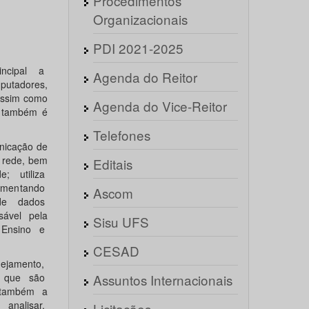
Procedimentos
Organizacionais
PDI 2021-2025
ncipal a
Agenda do Reitor
putadores,
 assim como
Agenda do Vice-Reitor
o também é
Telefones
nicação de
 rede, bem
Editais
; utiliza
lementando
Ascom
 de dados
ável pela
Sisu UFS
 Ensino e
CESAD
nejamento,
o que são
Assuntos Internacionais
o também a
analisar,
Licitações