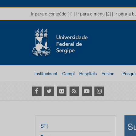
Ir para o conteúdo [1]
|
Ir para o menu [2]
|
Ir para a b
Institucional
Campi
Hospitais
Ensino
Pesqui
Facebook
Twitter
Flickr
RSS
Youtube
Instagram
Su
STI