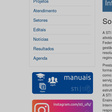
In
Projetos
Atendimento
So
Setores
Editais
A STI
ativi
Notícias
Feder
gestã
Resultados
resol
Agenda
regim
Prest
form
como:
servi
info
estru
A STI
Ensin
Inter
respo