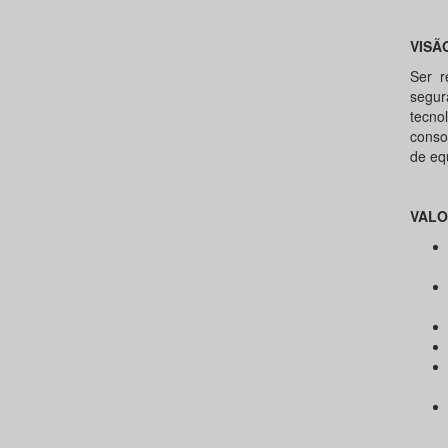
VISÃ
Ser r
segur
tecn
conso
de eq
VALO