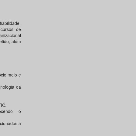
abilidade,
ecursos de
izacional
etido, além
ócio meio e
cnologia da
TIC.
ecendo o
ecionados a