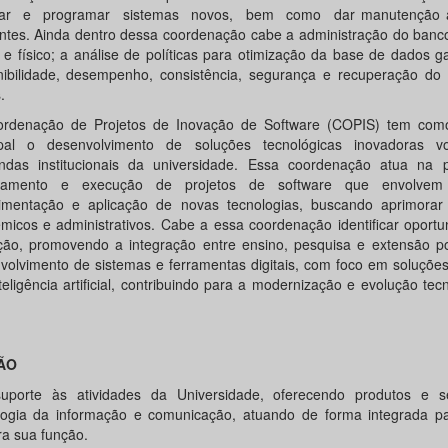
etar e programar sistemas novos, bem como dar manutenção a
entes. Ainda dentro dessa coordenação cabe a administração do banc
o e físico; a análise de políticas para otimização da base de dados g
nibilidade, desempenho, consistência, segurança e recuperação do
.
rdenação de Projetos de Inovação de Software (COPIS) tem como
ipal o desenvolvimento de soluções tecnológicas inovadoras v
das institucionais da universidade. Essa coordenação atua na p
ejamento e execução de projetos de software que envolvem 
imentação e aplicação de novas tecnologias, buscando aprimorar
micos e administrativos. Cabe a essa coordenação identificar oport
ção, promovendo a integração entre ensino, pesquisa e extensão p
volvimento de sistemas e ferramentas digitais, com foco em soluçõe
teligência artificial, contribuindo para a modernização e evolução tec
ÃO
uporte às atividades da Universidade, oferecendo produtos e s
logia da informação e comunicação, atuando de forma integrada p
a sua função.