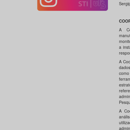
Sergi
COO
A Co
manut
monit
a ins
respo
A Coo
dados
como
ferra
estr
refe
admi
Pesqu
A Coo
anál
utili
admi