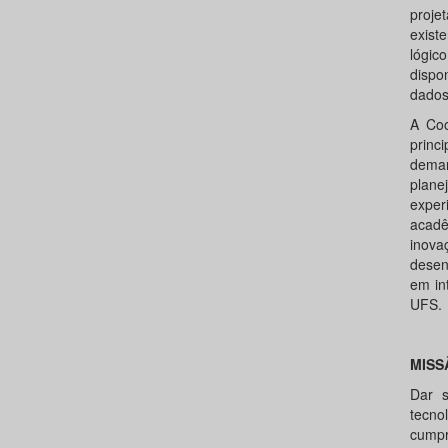
proj
exist
lógic
dispo
dados
A Coo
princ
deman
plan
exper
acadê
inova
desen
em in
UFS.
MISS
Dar s
tecno
cumpr