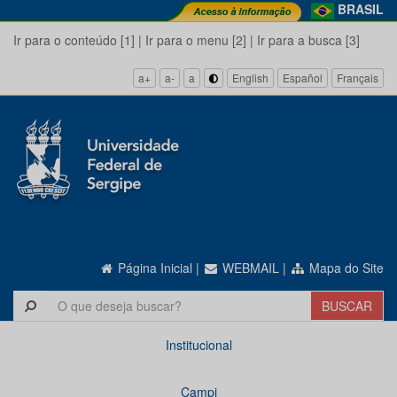
BRASIL
Ir para o conteúdo [1]
|
Ir para o menu [2]
|
Ir para a busca [3]
a+
a-
a
English
Español
Français
Página Inicial
|
WEBMAIL
|
Mapa do Site
Institucional
Campi